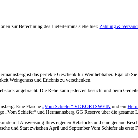
tionen zur Berechnung des Liefertermins siehe hier:
Zahlung & Versand
nsberg ist das perfekte Geschenk für Weinliebhaber. Egal ob Sie si
chkeit Weingenuss und Erlebnis zu verschenken.
ebstock angebracht. Die Rebe kann jederzeit besucht und beim Gedeih
nnsberg. Eine Flasche
„Vom Schiefer“ VDP.ORTSWEIN
und ein
Her
änge „Vom Schiefer“ und Hermannsberg GG Reserve über die gesamte L
 Urkunde mit Ausweisung Ihres eigenen Rebstocks und eine genaue Besc
sche und Start zwischen April und September Vom Schiefer als erste F