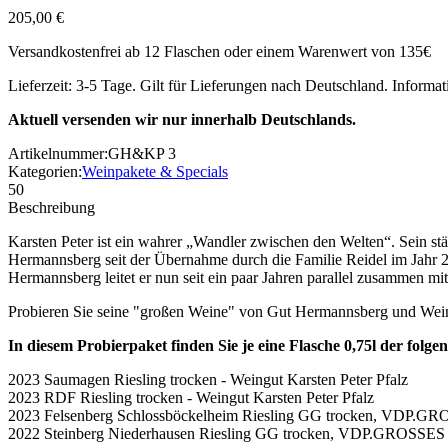
205,00 €
Versandkostenfrei ab 12 Flaschen oder einem Warenwert von 135€
Lieferzeit: 3-5 Tage. Gilt für Lieferungen nach Deutschland. Informa
Aktuell versenden wir nur innerhalb Deutschlands.
Artikelnummer:
GH&KP 3
Kategorien:
Weinpakete & Specials
50
Beschreibung
Karsten Peter ist ein wahrer „Wandler zwischen den Welten“. Sein stän
Hermannsberg seit der Übernahme durch die Familie Reidel im Jahr 20
Hermannsberg leitet er nun seit ein paar Jahren parallel zusammen m
Probieren Sie seine "großen Weine" von Gut Hermannsberg und Wein
In diesem Probierpaket finden Sie je eine Flasche 0,75l der folg
2023 Saumagen Riesling trocken - Weingut Karsten Peter Pfalz
2023 RDF Riesling trocken - Weingut Karsten Peter Pfalz
2023 Felsenberg Schlossböckelheim Riesling GG trocken, VDP
2022 Steinberg Niederhausen Riesling GG trocken, VDP.GROSS