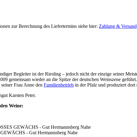
tionen zur Berechnung des Liefertermins siehe hier:
Zahlung & Versand
diger Begleiter ist der Riesling – jedoch nicht der einzige seiner Meis
09 gemeinsam wieder an die Spitze der deutschen Weinszene geführt. N
it seiner Frau Anne den
Familienbetrieb
in der Pfalz und produziert dor
gut Karsten Peter.
enden Weine:
.GROSSES GEWÄCHS - Gut Hermannsberg Nahe
ES GEWÄCHS - Gut Hermannsberg Nahe